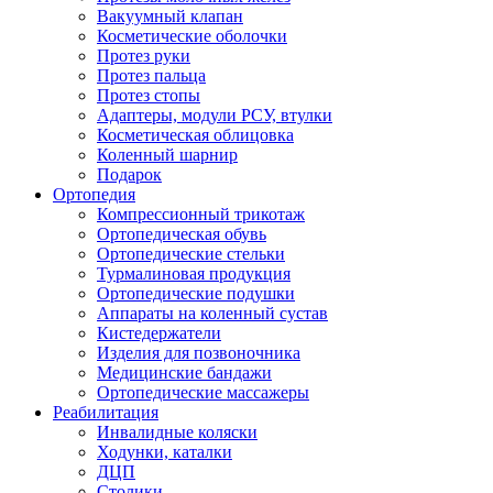
Вакуумный клапан
Косметические оболочки
Протез руки
Протез пальца
Протез стопы
Адаптеры, модули РСУ, втулки
Косметическая облицовка
Коленный шарнир
Подарок
Ортопедия
Компрессионный трикотаж
Ортопедическая обувь
Ортопедические стельки
Турмалиновая продукция
Ортопедические подушки
Аппараты на коленный сустав
Кистедержатели
Изделия для позвоночника
Медицинские бандажи
Ортопедические массажеры
Реабилитация
Инвалидные коляски
Ходунки, каталки
ДЦП
Столики