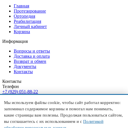
Главная
Протезирование
Ортопедия
Реабилитация
Личный кабинет
Корзина
Информация
Вопросы и ответы
Доставка и оплата
Возврат и обмен
Документы
Контакты
Контакты
Телефон
+7 (929) 051-88-22
Режим работы
ежедневно 9:00–20:00
Мы используем файлы cookie, чтобы сайт работал корректно:
Эл. почта
запоминал содержимое корзины и помогал нам понимать,
proorto@m-lotos.ru
какие страницы вам полезны. Продолжая пользоваться сайтом,
Публичная оферта
Политика обработки данных
Согласие на
вы соглашаетесь с их использованием и с
Политикой
обработку данных
обработки персональных данных
.