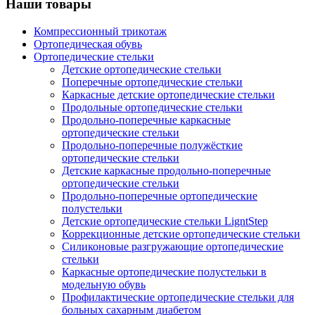
Наши товары
Компрессионный трикотаж
Ортопедическая обувь
Ортопедические стельки
Детские ортопедические стельки
Поперечные ортопедические стельки
Каркасные детские ортопедические стельки
Продольные ортопедические стельки
Продольно-поперечные каркасные
ортопедические стельки
Продольно-поперечные полужёсткие
ортопедические стельки
Детские каркасные продольно-поперечные
ортопедические стельки
Продольно-поперечные ортопедические
полустельки
Детские ортопедические стельки LigntStep
Коррекционные детские ортопедические стельки
Силиконовые разгружающие ортопедические
стельки
Каркасные ортопедические полустельки в
модельную обувь
Профилактические ортопедические стельки для
больных сахарным диабетом