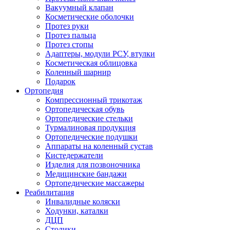
Вакуумный клапан
Косметические оболочки
Протез руки
Протез пальца
Протез стопы
Адаптеры, модули РСУ, втулки
Косметическая облицовка
Коленный шарнир
Подарок
Ортопедия
Компрессионный трикотаж
Ортопедическая обувь
Ортопедические стельки
Турмалиновая продукция
Ортопедические подушки
Аппараты на коленный сустав
Кистедержатели
Изделия для позвоночника
Медицинские бандажи
Ортопедические массажеры
Реабилитация
Инвалидные коляски
Ходунки, каталки
ДЦП
Столики