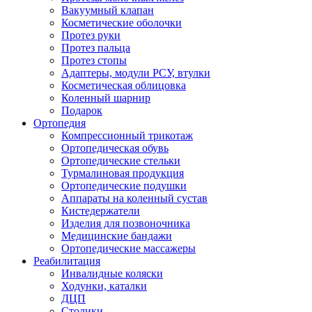
Вакуумный клапан
Косметические оболочки
Протез руки
Протез пальца
Протез стопы
Адаптеры, модули РСУ, втулки
Косметическая облицовка
Коленный шарнир
Подарок
Ортопедия
Компрессионный трикотаж
Ортопедическая обувь
Ортопедические стельки
Турмалиновая продукция
Ортопедические подушки
Аппараты на коленный сустав
Кистедержатели
Изделия для позвоночника
Медицинские бандажи
Ортопедические массажеры
Реабилитация
Инвалидные коляски
Ходунки, каталки
ДЦП
Столики