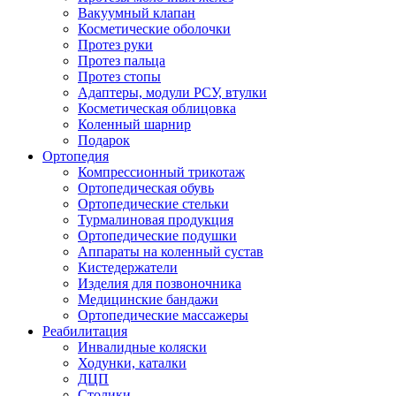
Вакуумный клапан
Косметические оболочки
Протез руки
Протез пальца
Протез стопы
Адаптеры, модули РСУ, втулки
Косметическая облицовка
Коленный шарнир
Подарок
Ортопедия
Компрессионный трикотаж
Ортопедическая обувь
Ортопедические стельки
Турмалиновая продукция
Ортопедические подушки
Аппараты на коленный сустав
Кистедержатели
Изделия для позвоночника
Медицинские бандажи
Ортопедические массажеры
Реабилитация
Инвалидные коляски
Ходунки, каталки
ДЦП
Столики