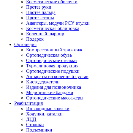
Косметические оболочки
Протез руки
Протез пальца
Протез стопы
Адаптеры, модули РСУ, втулки
Косметическая облицовка
Коленный шарнир
Подарок
Ортопедия
Компрессионный трикотаж
Ортопедическая обувь
Ортопедические стельки
Турмалиновая продукция
Ортопедические подушки
Аппараты на коленный сустав
Кистедержатели
Изделия для позвоночника
Медицинские бандажи
Ортопедические массажеры
Реабилитация
Инвалидные коляски
Ходунки, каталки
ДЦП
Столики
Подъемники