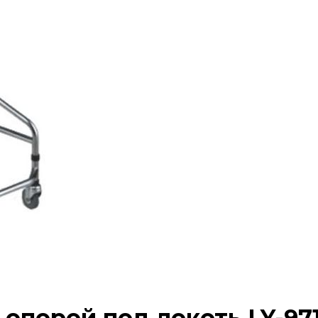
 опорой под локоть LY-97