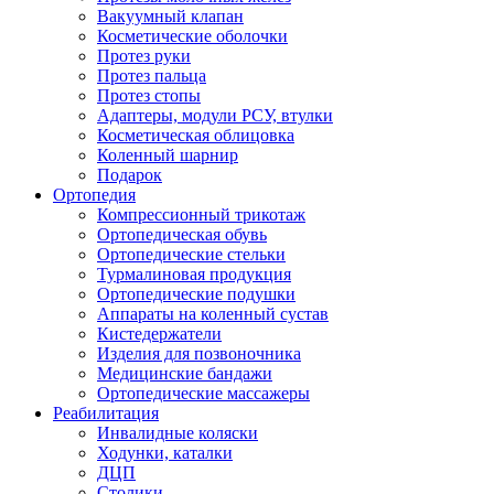
Вакуумный клапан
Косметические оболочки
Протез руки
Протез пальца
Протез стопы
Адаптеры, модули РСУ, втулки
Косметическая облицовка
Коленный шарнир
Подарок
Ортопедия
Компрессионный трикотаж
Ортопедическая обувь
Ортопедические стельки
Турмалиновая продукция
Ортопедические подушки
Аппараты на коленный сустав
Кистедержатели
Изделия для позвоночника
Медицинские бандажи
Ортопедические массажеры
Реабилитация
Инвалидные коляски
Ходунки, каталки
ДЦП
Столики