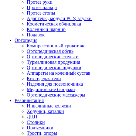
Протез руки
Протез пальца
Протез стопы
Адаптеры, модули РСУ, втулки
Косметическая облицовка
Коленный шарнир
Подарок
Ортопедия
Компрессионный трикотаж
Ортопедическая обувь
Ортопедические стельки
Турмалиновая продукция
Ортопедические подушки
Аппараты на коленный сустав
Кистедержатели
Изделия для позвоночника
Медицинские бандажи
Ортопедические массажеры
Реабилитация
Инвалидные коляски
Ходунки, каталки
ДЦП
Столики
Подъемники
Трости, опоры