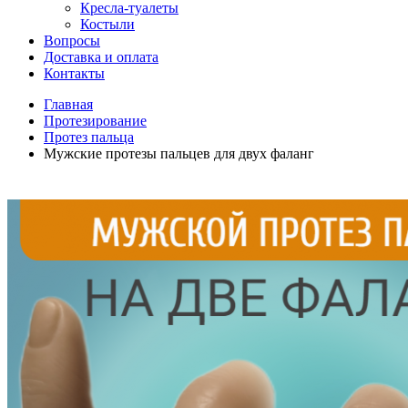
Кресла-туалеты
Костыли
Вопросы
Доставка и оплата
Контакты
Главная
Протезирование
Протез пальца
Mужские протезы пальцев для двух фаланг