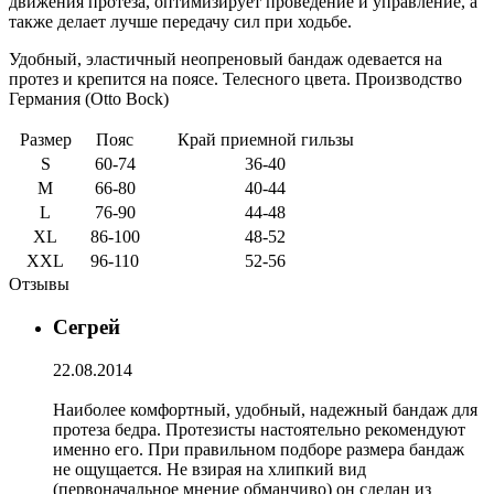
движения протеза, оптимизирует проведение и управление, а
также делает лучше передачу сил при ходьбе.
Удобный, эластичный неопреновый бандаж одевается на
протез и крепится на поясе. Телесного цвета. Производство
Германия (Otto Bock)
Размер
Пояс
Край приемной гильзы
S
60-74
36-40
M
66-80
40-44
L
76-90
44-48
XL
86-100
48-52
XXL
96-110
52-56
Отзывы
Сегрей
22.08.2014
Наиболее комфортный, удобный, надежный бандаж для
протеза бедра. Протезисты настоятельно рекомендуют
именно его. При правильном подборе размера бандаж
не ощущается. Не взирая на хлипкий вид
(первоначальное мнение обманчиво) он сделан из