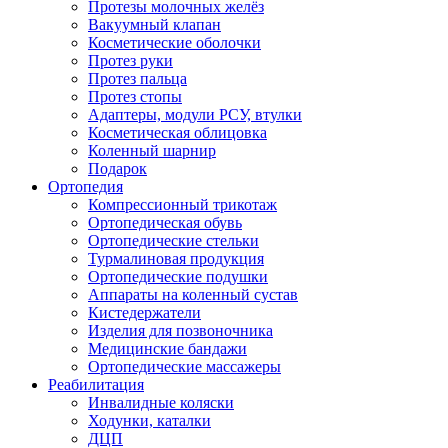
Протезы молочных желёз
Вакуумный клапан
Косметические оболочки
Протез руки
Протез пальца
Протез стопы
Адаптеры, модули РСУ, втулки
Косметическая облицовка
Коленный шарнир
Подарок
Ортопедия
Компрессионный трикотаж
Ортопедическая обувь
Ортопедические стельки
Турмалиновая продукция
Ортопедические подушки
Аппараты на коленный сустав
Кистедержатели
Изделия для позвоночника
Медицинские бандажи
Ортопедические массажеры
Реабилитация
Инвалидные коляски
Ходунки, каталки
ДЦП