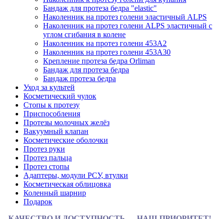
Бандаж для протеза бедра "elastic"
Наколенник на протез голени эластичный ALPS
Наколенник на протез голени ALPS эластичный с
углом сгибания в колене
Наколенник на протез голени 453A2
Наколенник на протез голени 453A30
Крепление протеза бедра Orliman
Бандаж для протеза бедра
Бандаж протеза бедра
Уход за культей
Косметический чулок
Стопы к протезу
Приспособления
Протезы молочных желёз
Вакуумный клапан
Косметические оболочки
Протез руки
Протез пальца
Протез стопы
Адаптеры, модули РСУ, втулки
Косметическая облицовка
Коленный шарнир
Подарок
КАЧЕСТВО И ДОСТУПНОСТЬ — НАШ ПРИОРИТЕТ!