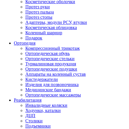
Косметические оболочки
Протез руки
Протез пальца
Протез стопы
Адаптеры, модули РСУ, втулки
Косметическая облицовка
Коленный шарнир
Подарок
Ортопедия
Компрессионный трикотаж
Ортопедическая обувь
Ортопедические стельки
Турмалиновая продукция
Ортопедические подушки
Аппараты на коленный сустав
Кистедержатели
Изделия для позвоночника
Медицинские бандажи
Ортопедические массажеры
Реабилитация
Инвалидные коляски
Ходунки, каталки
ДЦП
Столики
Подъемники