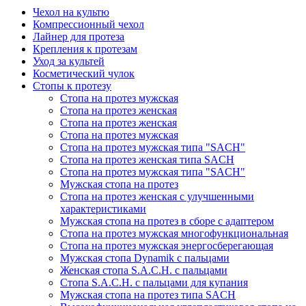
Чехол на культю
Компрессионный чехол
Лайнер для протеза
Крепления к протезам
Уход за культей
Косметический чулок
Стопы к протезу
Стопа на протез мужская
Стопа на протез женская
Стопа на протез женская
Стопа на протез мужская
Стопа на протез мужская типа "SACH"
Стопа на протез женская типа SACH
Стопа на протез мужская типа "SACH"
Мужская стопа на протез
Стопа на протез женская с улучшенными
характеристиками
Мужская стопа на протез в сборе с адаптером
Стопа на протез мужская многофункциональная
Стопа на протез мужская энергосберегающая
Мужская стопа Dynamik с пальцами
Женская стопа S.A.C.H. с пальцами
Стопа S.A.C.H. с пальцами для купания
Мужская стопа на протез типа SACH