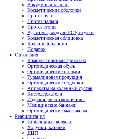
Вакуумный клапан
Косметические оболочки
Протез руки
Протез пальца
Протез стопы
Адаптеры, модули РСУ, втулки
Косметическая облицовка
Коленный шарнир
Подарок
Ортопедия
Компрессионный трикотаж
Ортопедическая обувь
Ортопедические стельки
Турмалиновая продукция
Ортопедические подушки
Аппараты на коленный сустав
Кистедержатели
Изделия для позвоночника
Медицинские бандажи
Ортопедические массажеры
Реабилитация
Инвалидные коляски
Ходунки, каталки
ДЦП
Столики