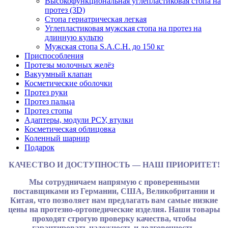
Высокофункциональная углепластиковая стопа на
протез (3D)
Стопа гериатрическая легкая
Углепластиковая мужская стопа на протез на
длинную культю
Мужская стопа S.A.C.H. до 150 кг
Приспособления
Протезы молочных желёз
Вакуумный клапан
Косметические оболочки
Протез руки
Протез пальца
Протез стопы
Адаптеры, модули РСУ, втулки
Косметическая облицовка
Коленный шарнир
Подарок
КАЧЕСТВО И ДОСТУПНОСТЬ — НАШ ПРИОРИТЕТ!
Мы сотрудничаем напрямую с проверенными
поставщиками из Германии, США, Великобритании и
Китая, что позволяет нам предлагать вам самые низкие
цены на протезно-ортопедические изделия. Наши товары
проходят строгую проверку качества, чтобы
гарантировать надежность и долговечность.